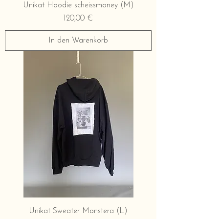
Unikat Hoodie scheissmoney (M)
Preis
120,00 €
In den Warenkorb
Unikat Sweater Monstera (L)