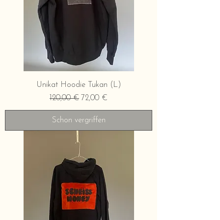
Unikat Hoodie Tukan (L)
Standardpreis
Sale-Preis
120,00 €
72,00 €
Schon vergriffen