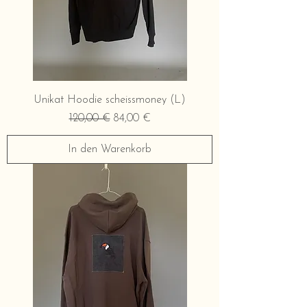
Unikat Hoodie scheissmoney (L)
Standardpreis
Sale-Preis
120,00 €
84,00 €
In den Warenkorb