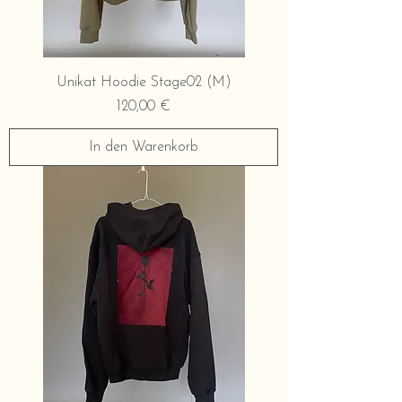
Unikat Hoodie Stage02 (M)
Preis
120,00 €
In den Warenkorb