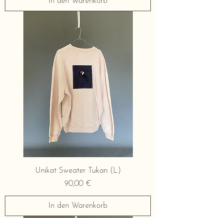
In den Warenkorb
Unikat Sweater Tukan (L)
Preis
90,00 €
In den Warenkorb