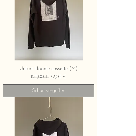
Unikat Hoodie cassette (M)
Standardpreis
Sale-Preis
120,00 €
72,00 €
Schon vergriffen