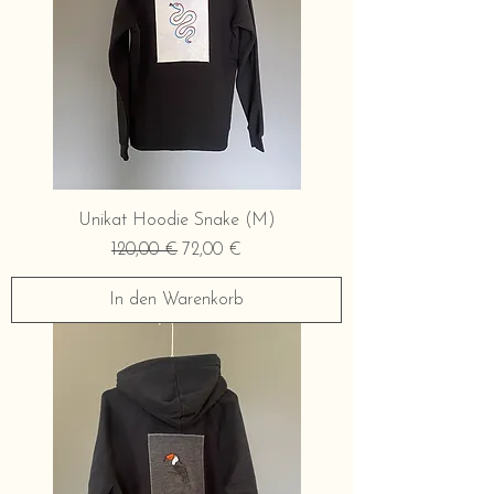
Unikat Hoodie Snake (M)
Standardpreis
Sale-Preis
120,00 €
72,00 €
In den Warenkorb