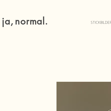
ja
,
normal.
STICKBILDE